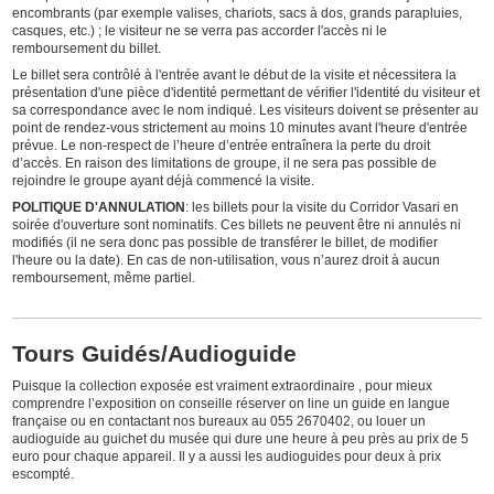
encombrants (par exemple valises, chariots, sacs à dos, grands parapluies,
casques, etc.) ; le visiteur ne se verra pas accorder l'accès ni le
remboursement du billet.
Le billet sera contrôlé à l'entrée avant le début de la visite et nécessitera la
présentation d'une pièce d'identité permettant de vérifier l'identité du visiteur et
sa correspondance avec le nom indiqué. Les visiteurs doivent se présenter au
point de rendez-vous strictement au moins 10 minutes avant l'heure d'entrée
prévue. Le non-respect de l’heure d’entrée entraînera la perte du droit
d’accès. En raison des limitations de groupe, il ne sera pas possible de
rejoindre le groupe ayant déjà commencé la visite.
POLITIQUE D'ANNULATION
: les billets pour la visite du Corridor Vasari en
soirée d'ouverture sont nominatifs. Ces billets ne peuvent être ni annulés ni
modifiés (il ne sera donc pas possible de transférer le billet, de modifier
l'heure ou la date). En cas de non-utilisation, vous n’aurez droit à aucun
remboursement, même partiel.
Tours Guidés/Audioguide
Puisque la collection exposée est vraiment extraordinaire , pour mieux
comprendre l’exposition on conseille réserver on line un guide en langue
française ou en contactant nos bureaux au 055 2670402, ou louer un
audioguide au guichet du musée qui dure une heure à peu près au prix de 5
euro pour chaque appareil. Il y a aussi les audioguides pour deux à prix
escompté.