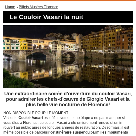
Home
Billets Musées Florence
Le Couloir Vasari la nuit
Une extraordinaire soirée d'ouverture du couloir Vasari,
pour admirer les chefs-d'œuvre de Giorgio Vasari et la
plus belle vue nocturne de Florence!
NON DISPONIBLE POUR LE MOMENT
Visiter le
Couloir Vasari
est définitivement une étape à ne pas manquer si
vous êtes à Florence. Le couloir Vasari a été entièrement rénové et enfin
rouvert au public après de longues années de restauration. Désormais, il est
même possible de parcourir cet
itinéraire suspendu parmi les monuments