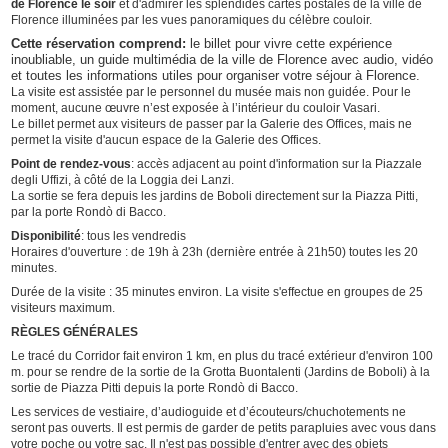
de Florence le soir
et d'admirer les splendides cartes postales de la ville de
Florence illuminées par les vues panoramiques du célèbre couloir.
Cette réservation comprend:
le billet pour vivre cette expérience
inoubliable, un guide multimédia de la ville de Florence avec audio, vidéo
et toutes les informations utiles pour organiser votre séjour à Florence.
La visite est assistée par le personnel du musée mais non guidée. Pour le
moment, aucune œuvre n’est exposée à l’intérieur du couloir Vasari.
Le billet permet aux visiteurs de passer par la Galerie des Offices, mais ne
permet la visite d'aucun espace de la Galerie des Offices.
Point de rendez-vous
: accès adjacent au point d'information sur la Piazzale
degli Uffizi, à côté de la Loggia dei Lanzi.
La sortie se fera depuis les jardins de Boboli directement sur la Piazza Pitti,
par la porte Rondò di Bacco.
Disponibilité
: tous les vendredis
Horaires d'ouverture : de 19h à 23h (dernière entrée à 21h50) toutes les 20
minutes.
Durée de la visite : 35 minutes environ. La visite s'effectue en groupes de 25
visiteurs maximum.
RÈGLES GÉNÉRALES
Le tracé du Corridor fait environ 1 km, en plus du tracé extérieur d'environ 100
m. pour se rendre de la sortie de la Grotta Buontalenti (Jardins de Boboli) à la
sortie de Piazza Pitti depuis la porte Rondò di Bacco.
Les services de vestiaire, d’audioguide et d’écouteurs/chuchotements ne
seront pas ouverts. Il est permis de garder de petits parapluies avec vous dans
votre poche ou votre sac. Il n'est pas possible d'entrer avec des objets