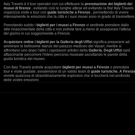
Italy Travels è il tour operator con cui effettuare la
prenotazione dei biglietti dei
musei di firenze
, evitando così le lunghe attese ed evitando la fila! Italy Travels
organizza visite e tour con
guide turistiche a Firenze
, permettendo di vivere
intensamente le emozioni che la città e i suoi musei sono in grado di trasmettere
Prenotando subito i
biglietti per i musei a Firenze
vi sentirete prendere dallo
stile rinascimentale della città e non potrete fare a meno di assaporare l'attesa
del giorno in cui soggiornerete a Firenze.
Acquistare online i biglietti per la Galleria degli Uffizi
significa prepararsi ad
ammirare le bellissime stanze del palazzo mediceo del Vasari, mentre si
affrontano uno dopo l'altro i capolavori artistici della
Galleria. Degli Uffizi
sarà
affascinante percorrere l'intero percorso museale ascoltando le parole della
guida turistica del museo.
Con Italy Travels potrete acquistare
biglietti per musei a Firenze
o prenotare
tour e visite guidate, avvalendovi di un valido team di
guide turistiche. A Firenz
vivrete qualcosa di straordinariamente esplosivo che vi toccherà nel profondo
delle vostre emozioni.