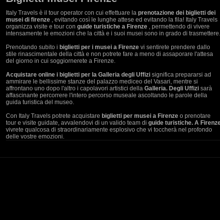
Italy Travels è il tour operator con cui effettuare la
prenotazione dei biglietti dei
musei di firenze
, evitando così le lunghe attese ed evitando la fila! Italy Travels
organizza visite e tour con
guide turistiche a Firenze
, permettendo di vivere
intensamente le emozioni che la città e i suoi musei sono in grado di trasmettere
Prenotando subito i
biglietti per i musei a Firenze
vi sentirete prendere dallo
stile rinascimentale della città e non potrete fare a meno di assaporare l'attesa
del giorno in cui soggiornerete a Firenze.
Acquistare online i biglietti per la Galleria degli Uffizi
significa prepararsi ad
ammirare le bellissime stanze del palazzo mediceo del Vasari, mentre si
affrontano uno dopo l'altro i capolavori artistici della
Galleria. Degli Uffizi
sarà
affascinante percorrere l'intero percorso museale ascoltando le parole della
guida turistica del museo.
Con Italy Travels potrete acquistare
biglietti per musei a Firenze
o prenotare
tour e visite guidate, avvalendovi di un valido team di
guide turistiche. A Firenz
vivrete qualcosa di straordinariamente esplosivo che vi toccherà nel profondo
delle vostre emozioni.