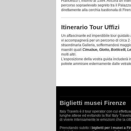
Francesco I, intorno al 1584. Ancora un inter
percorso sopraelevato segreto tra il Palazz
direttamente alla cerchia bastionata di Firen
Itinerario Tour Uffizi
Un affascinante ed imperdibile tour guidato 
vi accompagnerà per un percorso di circa 2 
straordinaria Galleria, soffermandosi maggio
maestri quali
Cimabue, Giotto, Botticelli, L
molti altri.
L’esposizione della vostra guida includerà in
potrete ammirare esternamente dalle vetrat
Biglietti musei Firenze
Italy Travels è il tour operator con cui effettu
lunghe attese ed evitando la fila! Italy Travel
di vivere intensamente le emozioni che la citt
Prenotando subito i
biglietti per i musei a F