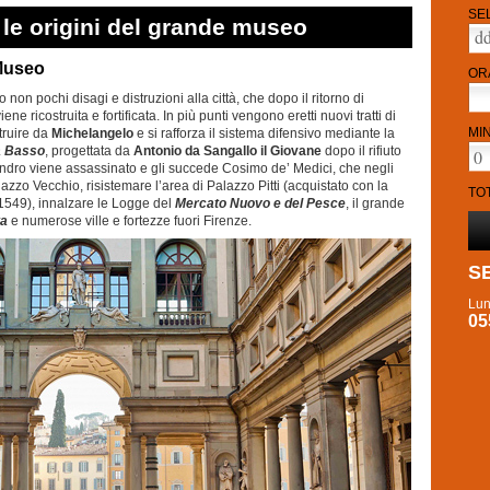
SE
 - le origini del grande museo
 Museo
OR
non pochi disagi e distruzioni alla città, che dopo il ritorno di
ne ricostruita e fortificata. In più punti vengono eretti nuovi tratti di
MI
struire da
Michelangelo
e si rafforza il sistema difensivo mediante la
a Basso
, progettata da
Antonio da Sangallo
il Giovane
dopo il rifiuto
ndro viene assassinato e gli succede Cosimo de’ Medici, che negli
alazzo Vecchio, risistemare l’area di Palazzo Pitti (acquistato con la
TO
 1549), innalzare le Logge del
Mercato Nuovo e del Pesce
, il grande
ta
e numerose ville e fortezze fuori Firenze.
S
Lun
05