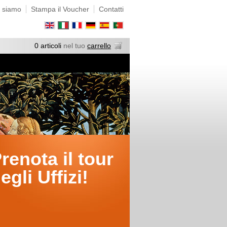
 siamo
Stampa il Voucher
Contatti
0 articoli
nel tuo
carrello
renota il tour
egli Uffizi!