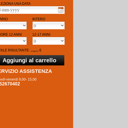
LEZIONA UNA DATA
ARIO
INTERO
NORE 12 ANNI
12-17 ANNI
...,...
TALE RISULTANTE:
€
ERVIZIO ASSISTENZA
edì-venerdì 9,00- 15,00
52670402