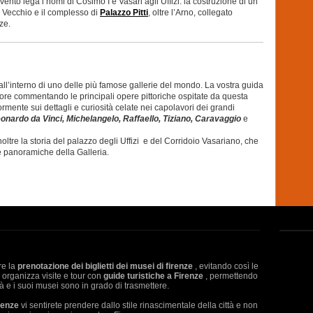
vento lega i nomi di Cosimo I e Vasari agli Uffizi: la costruzione di un
o Vecchio e il complesso di
Palazzo Pitti
, oltre l’Arno, collegato
ze.
all’interno di uno delle più famose gallerie del mondo. La vostra guida
ore commentando le principali opere pittoriche ospitate da questa
rmente sui dettagli e curiosità celate nei capolavori dei grandi
eonardo da Vinci, Michelangelo, Raffaello, Tiziano, Caravaggio
e
oltre la storia del palazzo degli Uffizi e del Corridoio Vasariano, che
e panoramiche della Galleria.
are la
prenotazione dei biglietti dei musei di firenze
, evitando così le
s organizza visite e tour con
guide turistiche a Firenze
, permettendo
à e i suoi musei sono in grado di trasmettere.
irenze
vi sentirete prendere dallo stile rinascimentale della città e non