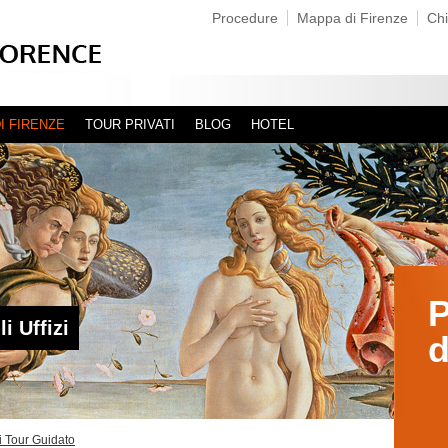
Procedure
Mappa di Firenze
Chi
I FIRENZE
TOUR PRIVATI
BLOG
HOTEL
P
i Uffizi
d
zi Tour Guidato