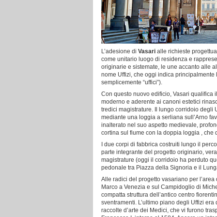
L’adesione di
Vasari
alle richieste progettua
come unitario luogo di residenza e rappresen
originarie e sistemate, le une accanto alle alt
nome Uffizi, che oggi indica principalmente l
semplicemente “uffici”).
Con questo nuovo edificio, Vasari qualifica 
moderno e aderente ai canoni estetici rinasc
tredici magistrature. Il lungo corridoio degli 
mediante una loggia a serliana sull’Arno fa
inalterato nel suo aspetto medievale, profonda
cortina sul fiume con la doppia loggia , che 
I due corpi di fabbrica costruiti lungo il per
parte integrante del progetto originario, vera
magistrature (oggi il corridoio ha perduto q
pedonale tra Piazza della Signoria e il Lung
Alle radici del progetto vasariano per l’area
Marco a Venezia e sul Campidoglio di Michela
compatta struttura dell’antico centro fioren
sventramenti. L’ultimo piano degli Uffizi era
raccolte d’arte dei Medici, che vi furono tras