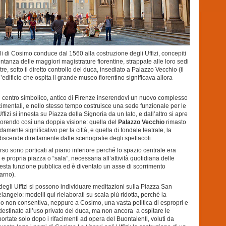
li di Cosimo conduce dal 1560 alla costruzione degli Uffizi, concepiti
tanza delle maggiori magistrature fiorentine, strappate alle loro sedi
re, sotto il diretto controllo del duca, insediato a Palazzo Vecchio (il
’edificio che ospita il grande museo fiorentino significava allora
il centro simbolico, antico di Firenze inserendovi un nuovo complesso
imentali, e nello stesso tempo costruisce una sede funzionale per le
Uffizi si innesta su Piazza della Signoria da un lato, e dall’altro si apre
vorendo così una doppia visione: quella del
Palazzo Vecchio
rimasto
mente significativo per la città, e quella di fondale teatrale, la
discende direttamente dalle scenografie degli spettacoli.
corso sono porticati al piano inferiore perché lo spazio centrale era
 e propria piazza o “sala”, necessaria all’attività quotidiana delle
uesta funzione pubblica ed è diventato un asse di scorrimento
arno).
 degli Uffizi si possono individuare meditazioni sulla Piazza San
ngelo: modelli qui rielaborati su scala più ridotta, perché la
tino non consentiva, neppure a Cosimo, una vasta politica di espropri e
 destinato all’uso privato del duca, ma non ancora a ospitare le
portate solo dopo i rifacimenti ad opera del Buontalenti, voluti da