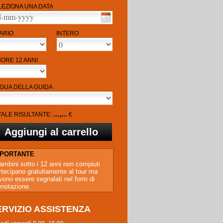
LEZIONA UNA DATA
ARIO
INTERO
NORE 12 ANNI
NGUA DELLA GUIDA
...,...
TALE RISULTANTE:
€
MPORTANTE
bambini sotto i 12 anni non compiuti
rtecipano gratuitamente al tour ma
vono essere segnalati nel form di
enotazione.
ERVIZIO ASSISTENZA