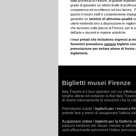
dalla provincia di Firenze, di grande esperien
grado di garantire un ottimo livello di professi
competenza ed eccellenza nel loro lavoro. 
questo il nostro staff è costantemente impeg
garantire un
servizio di altissima qualità
ai
clienti mettendo loro a disposizione le miglior
che lavorano sulla piazza di Firenze, per lo pi
dell'arte e docenti in materie artistiche.
I tour privati che includono ingressi ai m
fiorentini prevedono
sempre
biglietti co
prenotazione per evitare attese di fronte 
biglietterie.
Biglietti musei Firenze
Italy Travels è il tour operator con cui effettu
lunghe attese ed evitando la fila! Italy Travel
di vivere intensamente le emozioni che la citt
Prenotando subito i
biglietti per i musei a F
potrete fare a meno di assaporare l'attesa de
Acquistare online i biglietti per la Galleria de
palazzo mediceo del Vasari, mentre si affronta
sarà affascinante percorrere l'intero percors