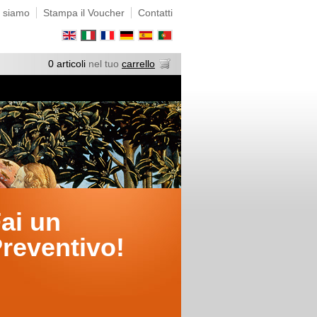
 siamo
Stampa il Voucher
Contatti
0 articoli
nel tuo
carrello
ai un
reventivo!