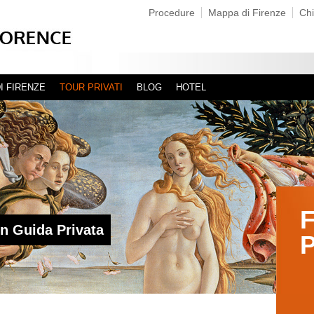
Procedure
Mappa di Firenze
Chi
I FIRENZE
TOUR PRIVATI
BLOG
HOTEL
F
on Guida Privata
P