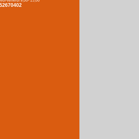
edì-venerdì 9,00- 15,00
52670402