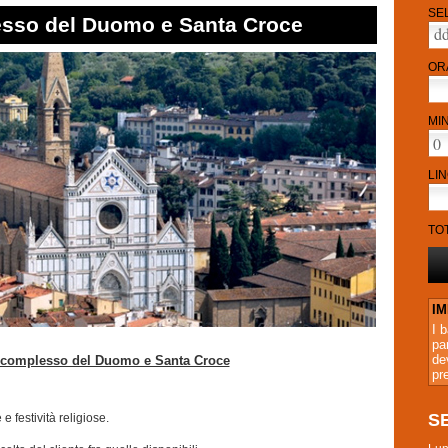
SE
lesso del Duomo e Santa Croce
OR
MI
LI
TO
I
I 
pa
de
il complesso del Duomo e Santa Croce
pr
S
 e festività religiose.