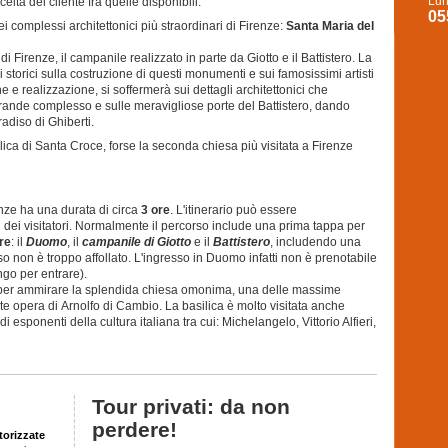
Lun
elta del cliente fra quelle disponibili.
05
ei complessi architettonici più straordinari di Firenze:
Santa Maria del
Firenze, il campanile realizzato in parte da Giotto e il Battistero. La
i storici sulla costruzione di questi monumenti e sui famosissimi artisti
ne e realizzazione,
si soffermerà sui dettagli architettonici che
nde complesso e sulle meravigliose porte del Battistero, dando
radiso di Ghiberti.
lica di Santa Croce, forse la seconda chiesa più visitata a Firenze
enze ha una durata di circa
3 ore
. L'itinerario può essere
i dei visitatori. Normalmente il percorso include una prima tappa per
re
: il
Duomo
, il
campanile di Giotto
e il
Battistero
, includendo una
esso non è troppo affollato. L'ingresso in Duomo infatti non è prenotabile
ngo per entrare).
er ammirare la splendida chiesa omonima, una delle massime
nte opera di
Arnolfo di Cambio. La basilica è molto visitata anche
esponenti della cultura italiana tra cui: Michelangelo, Vittorio Alfieri,
Tour privati: da non
perdere!
torizzate