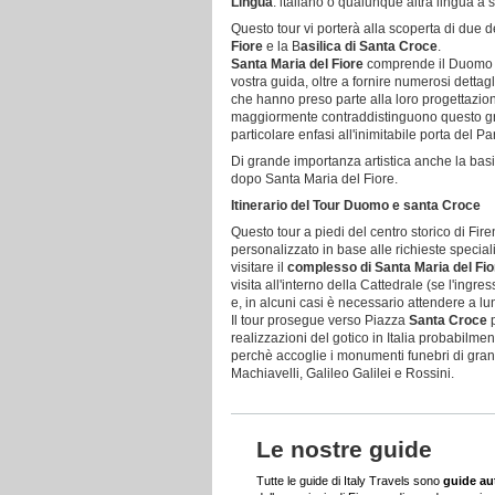
Lingua
: italiano o qualunque altra lingua a sc
Questo tour vi porterà alla scoperta di due d
Fiore
e la B
asilica di Santa Croce
.
Santa Maria del Fiore
comprende il Duomo di 
vostra guida, oltre a fornire numerosi dettagl
che hanno preso parte alla loro progettazio
maggiormente contraddistinguono questo gra
particolare enfasi all'inimitabile porta del Pa
Di grande importanza artistica anche la basi
dopo Santa Maria del Fiore.
Itinerario del Tour Duomo e santa Croce
Questo tour a piedi del centro storico di Fir
personalizzato in base alle richieste special
visitare il
complesso di Santa Maria del Fio
visita all'interno della Cattedrale (se l'ingr
e, in alcuni casi è necessario attendere a lu
Il tour prosegue verso Piazza
Santa Croce
p
realizzazioni del gotico in Italia probabilme
perchè accoglie i monumenti funebri di grandi 
Machiavelli, Galileo Galilei e Rossini.
Le nostre guide
Tutte le guide di Italy Travels sono
guide au