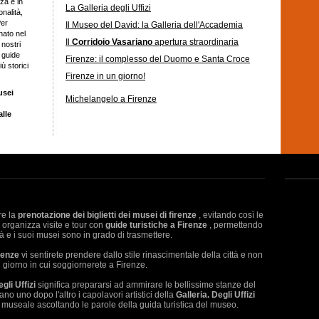
za e in
La Galleria degli Uffizi
onalità,
Per
Il Museo del David: la Galleria dell'Accademia
nato nel
Il
Corridoio Vasariano
apertura straordinaria
 nostri
i guide
Firenze: il complesso del Duomo e Santa Croce
ù storici
Firenze in un giorno!
usei
Michelangelo a Firenze
n
alle
are la
prenotazione dei biglietti dei musei di firenze
, evitando così le
s organizza visite e tour con
guide turistiche a Firenze
, permettendo
à e i suoi musei sono in grado di trasmettere.
irenze
vi sentirete prendere dallo stile rinascimentale della città e non
l giorno in cui soggiornerete a Firenze.
gli Uffizi
significa prepararsi ad ammirare le bellissime stanze del
no uno dopo l'altro i capolavori artistici della
Galleria. Degli Uffizi
o museale ascoltando le parole della guida turistica del museo.