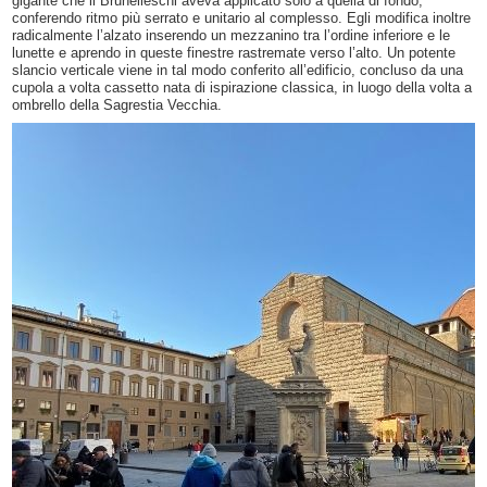
gigante che il Brunelleschi aveva applicato solo a quella di fondo,
conferendo ritmo più serrato e unitario al complesso. Egli modifica inoltre
radicalmente l’alzato inserendo un mezzanino tra l’ordine inferiore e le
lunette e aprendo in queste finestre rastremate verso l’alto. Un potente
slancio verticale viene in tal modo conferito all’edificio, concluso da una
cupola a volta cassetto nata di ispirazione classica, in luogo della volta a
ombrello della Sagrestia Vecchia.