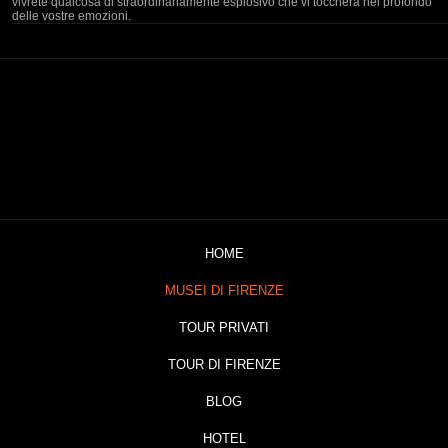
vivrete qualcosa di straordinariamente esplosivo che vi toccherà nel profondo
delle vostre emozioni.
HOME
MUSEI DI FIRENZE
TOUR PRIVATI
TOUR DI FIRENZE
BLOG
HOTEL