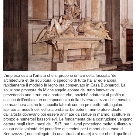
L’impresa esalta l’artista che si propone di fare della facciata “de
architectura et de sculptura lo specchio di tutta Italia” ed elabora
rapidamente il modello in legno ora conservato in Casa Buonarroti. La
soluzione proposta da Michelangelo appare del tutto innovativa
prevedendo una struttura a nartece che, anziché adattarsi al profilo a
salienti dell’edificio, in corrispondenza della diversa altezza delle navate,
ne maschera anche le cappelle laterali con un prospetto rettangolare
ispirato a modelli dell’edilizia profana. Le potenti membrature ideate
dall’artista dovevano poi essere animate da statue in marmo, sculture in
bronzo e numerosi bassorilievi. Le fondamenta della costruzione vengono
gettate negli ultimi mesi del 1517, ma i lavori procedono molto a rilento a
causa della volontà del pontefice di servirsi per i marmi della cave di
Serravezza ( non collegate da una strada al mare) invece che di quelle di