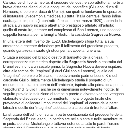
Carrara. Le difficoltà insorte, il crescere dei costi e soprattutto la morte a
breve distanza d’anni di due congiunti del pontefice (Giuliano, duca di
Nemours, e Lorenzo, duca di Urbino), sui quali si fondavano le speranze
di instaurare un’egemonia medicea su tutta l’Italia centrale, fanno infine
naufragare l’impresa (il contratto è rescisso nel marzo 1520), aprendo la
strada a un nuovo incarico altrettanto prestigioso affidato all’artista:
quello di costruire, sempre nel complesso di San Lorenzo, una seconda
cappella funeraria per la famiglia Medici, la cosidettà
Sagrestia Nuova
.
In una lettera dell’inverno del 1520, Michelangelo sfoga tutta la sua
amarezza e cocente delusione per il fallimento del grandioso progetto,
quando già aveva iniziato gli studi per la cappella funeraria.
Situata a ridosso del braccio destro dl transetto della chiesa, in
corrispondenza simmetrica rispetto alla
Sagrestia Vecchia
costruita dal
Brunelleschi circa un secolo prima, la Sagrestia Nuova doveva ospitare,
oltre alle tombe dei “capitani” (i duci Giuliano e Lorenzo), quelle dei
“magnifici” Lorenzo e Giuliano, rispettivamente padri di Leone X e del
cardinale Giulio. Inizialmente Michelangelo studia il progetto di un
monumento isolato al centro dell’ambiente, ispirato alla prima idea per la
“sepoltura” di Giulio II, anche se di dimensioni notevolmente ridotte. In
seguito prevale la soluzione di tombe a parete e diverse varianti vengono
elaborate e discusse con i committenti, fino al progetto finale che
prevedeva di collocare i monumenti dei “capitani” al centro delle pareti
laterali e quelle dei “magnifici” addossate alla parete di fronte all’altare.
La struttura dell’edificio risulta in parte condizionata dal precedente della
Sagrestia del Brunelleschi, in particolare nella pianta e nelle membrature
in pietra serena. Michelangelo tuttavia estende a tutte le pareti l’ordine