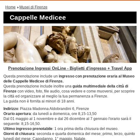
Home
Musei di Firenze
Cappelle Medicee
P
renotazione Ingressi OnLine - Biglietti d'ingresso + Travel App
Questa prenotazione include un
ingresso con prenotazione oraria al Museo
delle Cappelle Medicee di Firenze.
Questa prenotazione include inoltre una
guida multimediale della città di
Firenze
con video, foto, file audio, cosa vedere e come muoversi, per scoprire
la città ed organizzare al meglio la tua permanenza a Firenze.
La guida non è fornita ai minori di 18 anni.
Indirizzo
: Piazza Madonna Aldobrandini 6, Firenze
Orario apertura
: da lunedì a domenica, ore 8,15-13,50
Dal 01 maggio al 1 novembre e dal 26 dicembre al 7 gennaio l'orario sarà il
seguente: 8,15-16,50.
Ultimo ingresso prenotabile
: 1 ora prima della chiusura del museo.
Giorni di chiusura
: seconda e quarta domenica del mese; primo, terzo, quinto
lunedì del mese; Capodanno, 1° maggio, Natale.