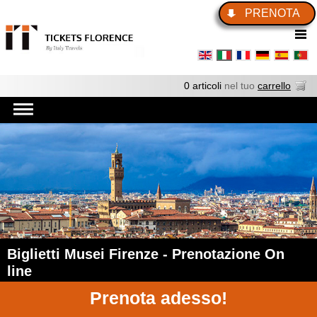
PRENOTA
0 articoli
nel tuo
carrello
Biglietti Musei Firenze - Prenotazione On
line
Prenota adesso!