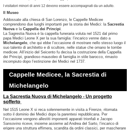
I visitatori minori di anni 12 devono essere accompagnati da un adulto.
Il Museo
Addossate alla chiesa di San Lorenzo, le Cappelle Medicee
comprendono due luoghi importanti per la storia dei Medici: la
Sacrestia
Nuova
e la
Cappella dei Principi
.
La Sagrestia Nuova è la cappella funeraria voluta nel 1521 dal primo
papa Medici Leone X per la sua famiglia: l’incarico venne dato a
Michelangelo
, che qui ebbe l’occasione di mostrare nello stesso luogo il
suo talento di architetto e di scultore, nelle statue che ornano le tombe
medicee. All’inizio del Seicento fu decisa la costruzione della Cappella
dei Principi, grandioso mausoleo di famiglia in stile barocco, rimasto
incompiuto dopo l’estinzione dei Medici nel 1737.
Cappelle Medicee, la Sacrestia di
Michelangelo
La Sacrestia Nuova di Michelangelo - Un progetto
sofferto
Nel 1515 Leone X si reca solennemente in visita a Firenze, ritornata
sotto il dominio dei Medici dopo la parentesi repubblicana. Per
l’occasione vengono allestiti imponenti apparati trionfali e Jacopo
Sansovino riceve, insieme assieme ad Andrea del Sarto, l’incarico di
erigere una struttura effimera, scandita da ordini classici, per mascherare