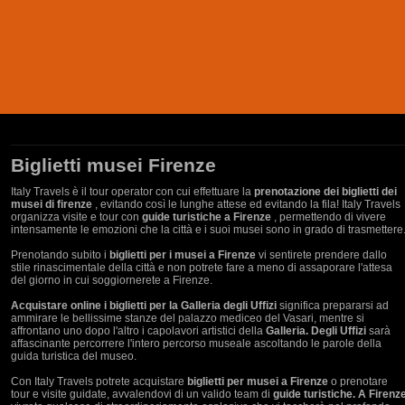
Biglietti musei Firenze
Italy Travels è il tour operator con cui effettuare la
prenotazione dei biglietti dei
musei di firenze
, evitando così le lunghe attese ed evitando la fila! Italy Travels
organizza visite e tour con
guide turistiche a Firenze
, permettendo di vivere
intensamente le emozioni che la città e i suoi musei sono in grado di trasmettere
Prenotando subito i
biglietti per i musei a Firenze
vi sentirete prendere dallo
stile rinascimentale della città e non potrete fare a meno di assaporare l'attesa
del giorno in cui soggiornerete a Firenze.
Acquistare online i biglietti per la Galleria degli Uffizi
significa prepararsi ad
ammirare le bellissime stanze del palazzo mediceo del Vasari, mentre si
affrontano uno dopo l'altro i capolavori artistici della
Galleria. Degli Uffizi
sarà
affascinante percorrere l'intero percorso museale ascoltando le parole della
guida turistica del museo.
Con Italy Travels potrete acquistare
biglietti per musei a Firenze
o prenotare
tour e visite guidate, avvalendovi di un valido team di
guide turistiche. A Firenz