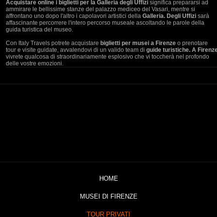
Acquistare online i biglietti per la Galleria degli Uffizi
significa prepararsi ad
ammirare le bellissime stanze del palazzo mediceo del Vasari, mentre si
affrontano uno dopo l'altro i capolavori artistici della
Galleria. Degli Uffizi
sarà
affascinante percorrere l'intero percorso museale ascoltando le parole della
guida turistica del museo.
Con Italy Travels potrete acquistare
biglietti per musei a Firenze
o prenotare
tour e visite guidate, avvalendovi di un valido team di
guide turistiche. A Firenz
vivrete qualcosa di straordinariamente esplosivo che vi toccherà nel profondo
delle vostre emozioni.
HOME
MUSEI DI FIRENZE
TOUR PRIVATI