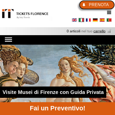
PRENOTA
0 articoli
nel tuo
carrello
Visite Musei di Firenze con Guida Privata
Fai un Preventivo!