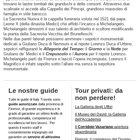
trovano le lastre tombali dei granduchi e delle consorti. Attraverso due
scalinate si accede alla Cappella dei Principi, grandioso mausoleo di
famiglia in stile barocco.
La Sacrestia Nuova è la cappella funeraria voluta nel 1521 dal papa
Leone X (della dinastia Medici) che affidò l’incarico a Michelangelo.
Michelangelo dimostrò il suo talento di architetto e scultore modificando
la pianta della Sacrestia Vecchia del Brunelleschi.
Nelle due pareti laterali possiamo ammirare i sepolcri monumentali
dedicati a Giuliano Duca di Nemours e al nipote Lorenzo Duca d’Urbino,
sepolcri raffiguranti le
Allegorie del Tempo:
il
Giorno
e la
Notte
per
Giuliano de’ Medici e il
Crepuscolo
e l’
Aurora
per il nipote Lorenzo.
Michelangelo partì da Firenze e lasciò l’opera incompiuta, Lorenzo il
Magnifico è infatti sepolto sotto l’altare ma senza la sepoltura
monumentale.
Le nostre guide
Tour privati: da
non perdere!
Tutte le guide di Italy Travels sono
guide autorizzate
dalla provincia di
La Galleria degli Uffizi
Firenze, di grande esperienza e in
grado di garantire un ottimo livello di
Il Museo del David: la Galleria
professionalità, competenza ed
dell'Accademia
eccellenza nel loro lavoro. Per
Il
Corridoio Vasariano
apertura
questo il nostro staff è
straordinaria
costantemente impegnato nel
garantire un
servizio di altissima
Firenze: il complesso del Duomo