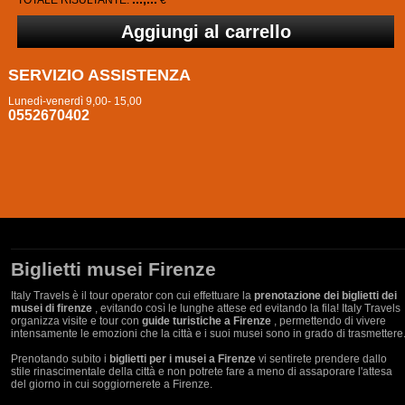
TOTALE RISULTANTE:
€
SERVIZIO ASSISTENZA
Lunedì-venerdì 9,00- 15,00
0552670402
Biglietti musei Firenze
Italy Travels è il tour operator con cui effettuare la
prenotazione dei biglietti dei
musei di firenze
, evitando così le lunghe attese ed evitando la fila! Italy Travels
organizza visite e tour con
guide turistiche a Firenze
, permettendo di vivere
intensamente le emozioni che la città e i suoi musei sono in grado di trasmettere
Prenotando subito i
biglietti per i musei a Firenze
vi sentirete prendere dallo
stile rinascimentale della città e non potrete fare a meno di assaporare l'attesa
del giorno in cui soggiornerete a Firenze.