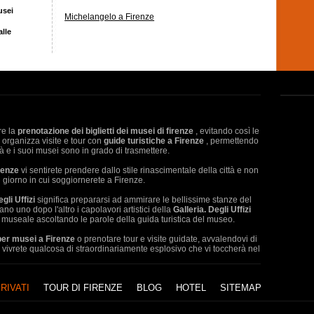
usei
Michelangelo a Firenze
n
alle
are la
prenotazione dei biglietti dei musei di firenze
, evitando così le
s organizza visite e tour con
guide turistiche a Firenze
, permettendo
à e i suoi musei sono in grado di trasmettere.
irenze
vi sentirete prendere dallo stile rinascimentale della città e non
l giorno in cui soggiornerete a Firenze.
gli Uffizi
significa prepararsi ad ammirare le bellissime stanze del
no uno dopo l'altro i capolavori artistici della
Galleria. Degli Uffizi
o museale ascoltando le parole della guida turistica del museo.
 per musei a Firenze
o prenotare tour e visite guidate, avvalendovi di
vivrete qualcosa di straordinariamente esplosivo che vi toccherà nel
RIVATI
TOUR DI FIRENZE
BLOG
HOTEL
SITEMAP