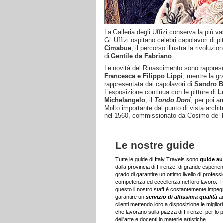
La Galleria degli Uffizi conserva la più va
Gli Uffizi ospitano celebri capolavori di pi
Cimabue
, il percorso illustra la rivoluzio
di
Gentile da Fabriano
.
Le novità del Rinascimento sono rapprese
Francesca e Filippo Lippi
, mentre la gr
rappresentata dai capolavori di
Sandro Bo
L’esposizione continua con le pitture di
L
Michelangelo
, il
Tondo Doni
, per poi a
Molto importante dal punto di vista archite
nel 1560, commissionato da Cosimo de’ Me
Le nostre guide
Tutte le guide di Italy Travels sono
guide au
dalla provincia di Firenze, di grande esperien
grado di garantire un ottimo livello di professi
competenza ed eccellenza nel loro lavoro. 
questo il nostro staff è costantemente impeg
garantire un
servizio di altissima qualità
ai
clienti mettendo loro a disposizione le miglior
che lavorano sulla piazza di Firenze, per lo pi
dell'arte e docenti in materie artistiche.