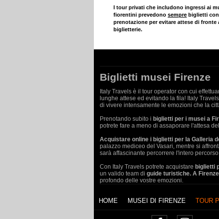
I tour privati che includono ingressi ai m
fiorentini prevedono
sempre
biglietti co
prenotazione per evitare attese di fronte 
biglietterie.
Biglietti musei Firenze
Italy Travels è il tour operator con cui effettu
lunghe attese ed evitando la fila! Italy Travel
di vivere intensamente le emozioni che la citt
Prenotando subito i
biglietti per i musei a F
potrete fare a meno di assaporare l'attesa de
Acquistare online i biglietti per la Galleria de
palazzo mediceo del Vasari, mentre si affronta
sarà affascinante percorrere l'intero percors
Con Italy Travels potrete acquistare
biglietti
un valido team di
guide turistiche. A Firenze
profondo delle vostre emozioni.
HOME
MUSEI DI FIRENZE
TOUR P