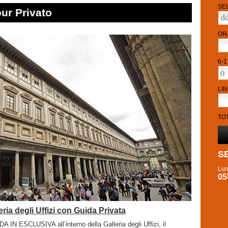
SE
our Privato
OR
6-1
LI
TO
S
Lun
05
leria degli Uffizi con Guida Privata
A IN ESCLUSIVA all’interno della Galleria degli Uffizi, il