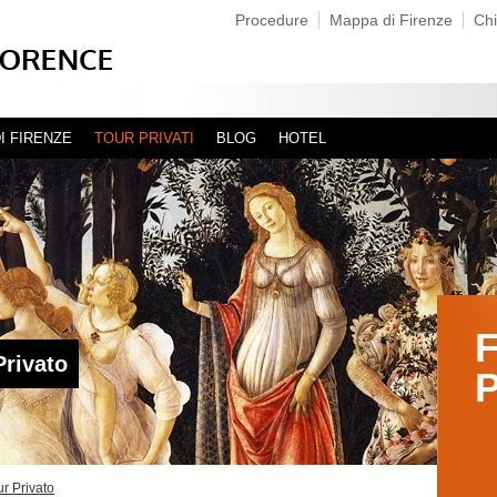
Procedure
Mappa di Firenze
Chi
I FIRENZE
TOUR PRIVATI
BLOG
HOTEL
F
Privato
P
ur Privato