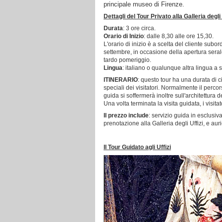
principale museo di Firenze.
Dettagli del Tour Privato alla Galleria degli 
Durata
: 3 ore circa.
Orario di Inizio
: dalle 8,30 alle ore 15,30.
L'orario di inizio è a scelta del cliente sub
settembre, in occasione della apertura serale
tardo pomeriggio.
Lingua
: italiano o qualunque altra lingua a sc
ITINERARIO
: questo tour ha una durata di c
speciali dei visitatori. Normalmente il perc
guida si soffermerà inoltre sull'architettura 
Una volta terminata la visita guidata, i visit
Il prezzo include
: servizio guida in esclusiv
prenotazione alla Galleria degli Uffizi, e aur
Il Tour Guidato agli Uffizi