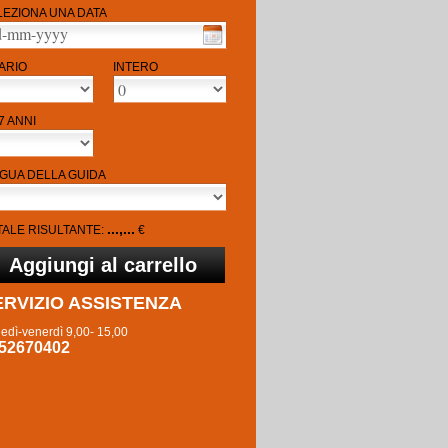
LEZIONA UNA DATA
ARIO
INTERO
7 ANNI
NGUA DELLA GUIDA
...,...
TALE RISULTANTE:
€
ERVIZIO ASSISTENZA
edì-venerdì 9,00- 15,00
52670402