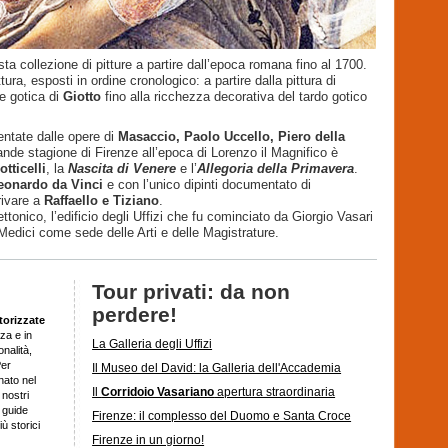
sta collezione di pitture a partire dall’epoca romana fino al 1700.
ttura, esposti in ordine cronologico: a partire dalla pittura di
ne gotica di
Giotto
fino alla ricchezza decorativa del tardo gotico
ntate dalle opere di
Masaccio, Paolo Uccello, Piero della
ande stagione di Firenze all’epoca di Lorenzo il Magnifico è
tticelli
, la
Nascita di Venere
e l’
Allegoria della Primavera
.
eonardo da Vinci
e con l’unico dipinti documentato di
rrivare a
Raffaello e Tiziano
.
ttonico, l’edificio degli Uffizi che fu cominciato da Giorgio Vasari
dici come sede delle Arti e delle Magistrature.
Tour privati: da non
perdere!
torizzate
za e in
La Galleria degli Uffizi
onalità,
Per
Il Museo del David: la Galleria dell'Accademia
nato nel
Il
Corridoio Vasariano
apertura straordinaria
 nostri
i guide
Firenze: il complesso del Duomo e Santa Croce
ù storici
Firenze in un giorno!