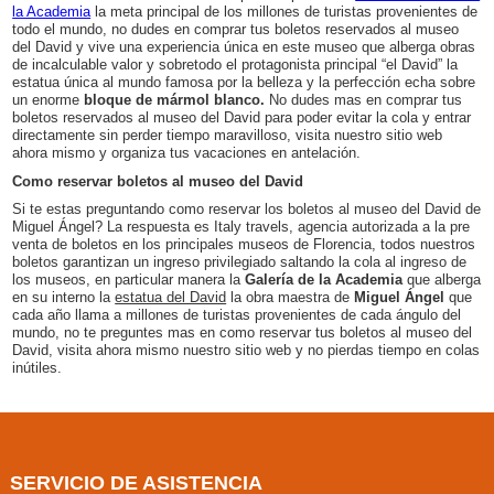
la Academia
la meta principal de los millones de turistas provenientes de
todo el mundo, no dudes en comprar tus boletos reservados al museo
del David y vive una experiencia única en este museo que alberga obras
de incalculable valor y sobretodo el protagonista principal “el David” la
estatua única al mundo famosa por la belleza y la perfección echa sobre
un enorme
bloque de mármol blanco.
No dudes mas en comprar tus
boletos reservados al museo del David para poder evitar la cola y entrar
directamente sin perder tiempo maravilloso, visita nuestro sitio web
ahora mismo y organiza tus vacaciones en antelación.
Como reservar boletos al museo del David
Si te estas preguntando como reservar los boletos al museo del David de
Miguel Ángel? La respuesta es Italy travels, agencia autorizada a la pre
venta de boletos en los principales museos de Florencia, todos nuestros
boletos garantizan un ingreso privilegiado saltando la cola al ingreso de
los museos, en particular manera la
Galería de la Academia
que alberga
en su interno la
estatua del David
la obra maestra de
Miguel Ángel
que
cada año llama a millones de turistas provenientes de cada ángulo del
mundo, no te preguntes mas en como reservar tus boletos al museo del
David, visita ahora mismo nuestro sitio web y no pierdas tiempo en colas
inútiles.
SERVICIO DE ASISTENCIA