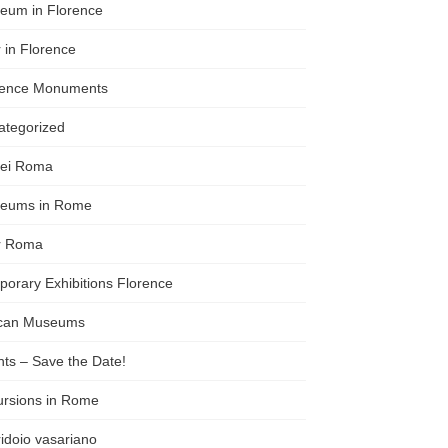
eum in Florence
 in Florence
rence Monuments
ategorized
ei Roma
eums in Rome
r Roma
orary Exhibitions Florence
ican Museums
ts – Save the Date!
ursions in Rome
idoio vasariano