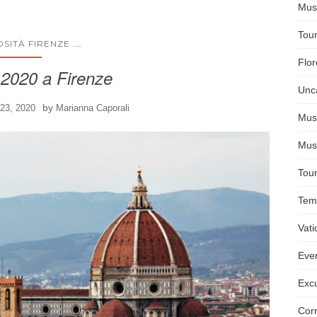
Mus
Tour
...
OSITÀ FIRENZE
Flo
2020 a Firenze
Unc
by
23, 2020
Marianna Caporali
Mus
Mus
Tou
Temp
Vat
Even
Exc
Corr