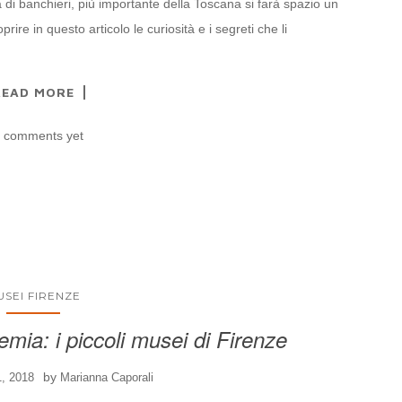
ia di banchieri, più importante della Toscana si farà spazio un
prire in questo articolo le curiosità e i segreti che li
READ MORE
 comments yet
USEI FIRENZE
demia: i piccoli musei di Firenze
by
1, 2018
Marianna Caporali