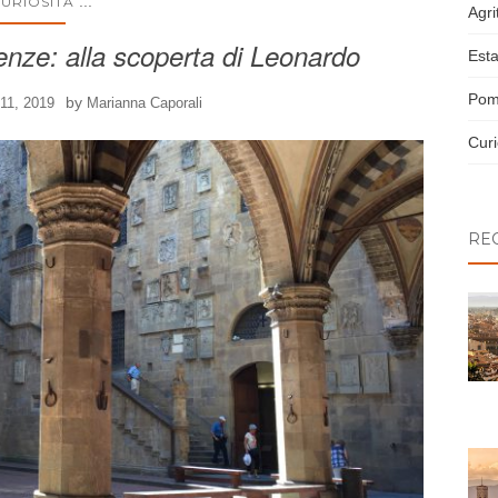
...
URIOSITÀ
Agri
irenze: alla scoperta di Leonardo
Esta
Pom
by
11, 2019
Marianna Caporali
Curi
RE