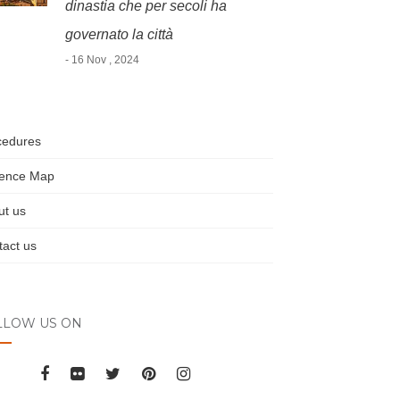
dinastia che per secoli ha
governato la città
- 16 Nov , 2024
cedures
rence Map
ut us
act us
LLOW US ON