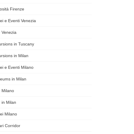
osità Firenze
i e Eventi Venezia
 Venezia
rsions in Tuscany
rsions in Milan
i e Eventi Milano
eums in Milan
 Milano
 in Milan
ei Milano
ri Corridor