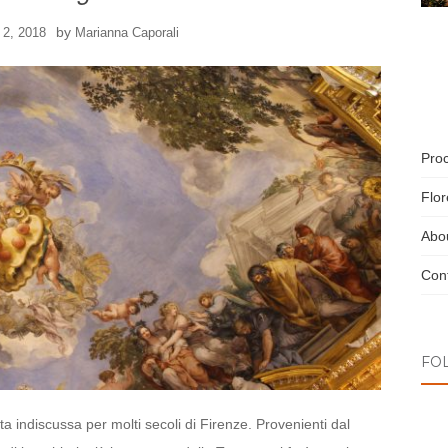
by
 2, 2018
Marianna Caporali
Pro
Flo
Abo
Cont
FO
ta indiscussa per molti secoli di Firenze. Provenienti dal