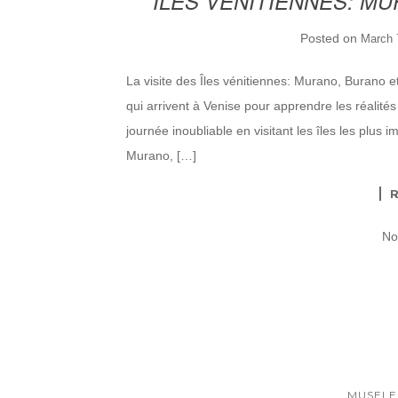
ÎLES VÉNITIENNES: M
Posted on
March 
La visite des Îles vénitiennes: Murano, Burano e
qui arrivent à Venise pour apprendre les réalités 
journée inoubliable en visitant les îles les plus i
Murano, […]
No
MUSEI E