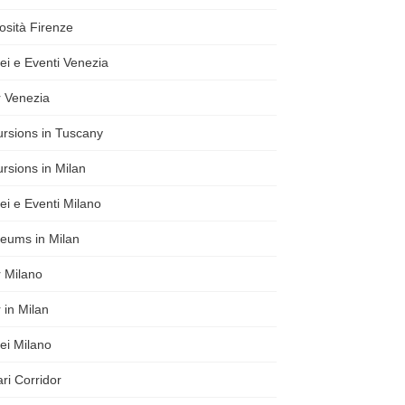
osità Firenze
i e Eventi Venezia
 Venezia
rsions in Tuscany
rsions in Milan
i e Eventi Milano
eums in Milan
 Milano
 in Milan
ei Milano
ri Corridor