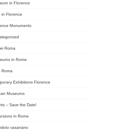
eum in Florence
 in Florence
rence Monuments
ategorized
ei Roma
eums in Rome
r Roma
orary Exhibitions Florence
ican Museums
ts – Save the Date!
ursions in Rome
idoio vasariano