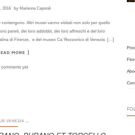
by
, 2016
Marianna Caporali
e contengono. Altri musei vanno visitati non solo per quello
o pareti, dei loro addobbi, dei loro affreschi e del loro
alatina di Firenze, e del museo Ca’ Rezzonico di Venezia. […]
Pro
READ MORE
Flo
 comments yet
Abo
Cont
FO
...
UR VENEZIA