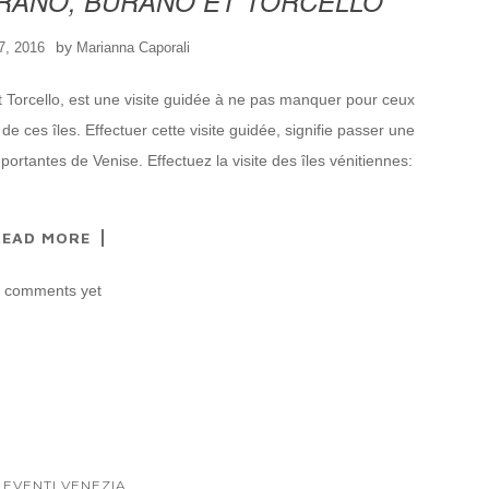
URANO, BURANO ET TORCELLO
by
7, 2016
Marianna Caporali
t Torcello, est une visite guidée à ne pas manquer pour ceux
de ces îles. Effectuer cette visite guidée, signifie passer une
mportantes de Venise. Effectuez la visite des îles vénitiennes:
READ MORE
 comments yet
...
 EVENTI VENEZIA