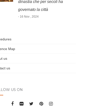
dinastia che per secoli ha
governato la città
- 16 Nov , 2024
cedures
rence Map
ut us
act us
LLOW US ON