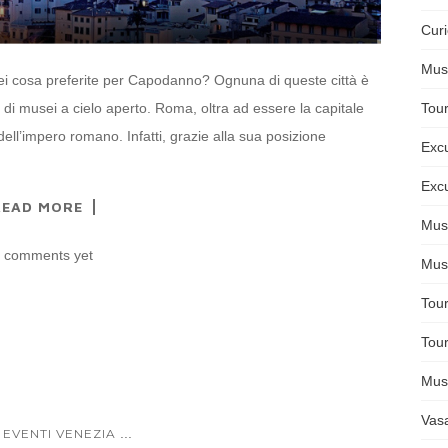
Curi
Muse
i cosa preferite per Capodanno? Ognuna di queste città è
Tour
a di musei a cielo aperto. Roma, oltra ad essere la capitale
dell’impero romano. Infatti, grazie alla sua posizione
Excu
Excu
READ MORE
Muse
 comments yet
Mus
Tour
Tour
Mus
Vasa
...
 EVENTI VENEZIA