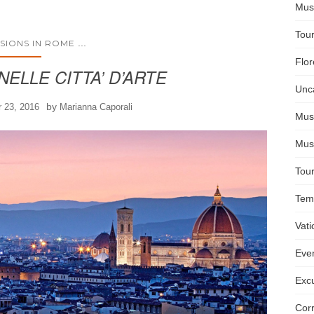
Mus
Tour
...
SIONS IN ROME
Flo
ELLE CITTA’ D’ARTE
Unc
by
 23, 2016
Marianna Caporali
Mus
Mus
Tou
Temp
Vat
Even
Exc
Corr