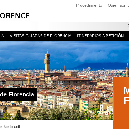
Procedimiento
Quién som
IA
VISITAS GUIADAS DE FLORENCIA
ITINERARIOS A PETICIÓN
de Florencia
F
rofondimenti