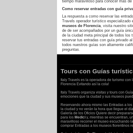
tiempo maravilloso para conocer mas de 
Como reservar entradas con guía priv
La respuesta a como reservar las entra
Travels operador turístico especializado
museos de Florencia
, visita nuestro si
de de ser acompañados por un guía únic
de la ciudad meta principal de todos los
reservar tus entradas con guía privado al
todos nuestros guías son altamente cali
preguntas.
Tours con Guías turísti
Italy Travels es la operadora de turismo con
Florencia Evitando así la cola!
Italy Travels organiza visitas y tours con Guía
emociones que la ciudad y sus museos puede
Reservando ahora mismo las Entradas a lo
la ciudad y no verán la hora que llegue el dí
Galería de los Oficios Quiere decir preparars
para los
Medici
y, mientras se encuentran, un
maravilloso recorrer el museo escuchando las
comprar Entradas a los museos florentinos re