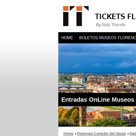
HOME
BOLETOS MUSEOS FLORENC
BLOG
HOTEL
Entradas OnLine Museos 
Home
Reservas Corredor del Vasari
App