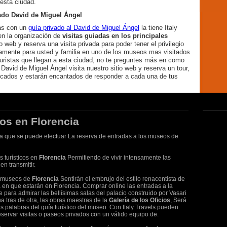
esta ciudad.
ado David de Miguel Ángel
das con un
guía privado al David de Miguel Ángel
la tiene Italy
 en la organización de
visitas guiadas en los principales
tio web y reserva una visita privada para poder tener el privilegio
amente para usted y familia en uno de los museos mas visitados
 turistas que llegan a esta ciudad, no te preguntes más en como
 David de Miguel Ángel visita nuestro sitio web y reserva un tour,
ficados y estarán encantados de responder a cada una de tus
cos en Florencia
 la que se puede efectuar La reserva de entradas a los museos de
s turísticos en
Florencia
Permitiendo de vivir intensamente las
n transmitir.
s museos de
Florencia
Sentirán el embrujo del estilo renacentista de
a en que estarán en Florencia. Comprar online las entradas a la
e para admirar las bellísimas salas del palacio construido por Vasari
a tras de otra, las obras maestras de la
Galería de los Oficios
, Será
 palabras del guía turístico del museo. Con Italy Travels pueden
servar visitas o paseos privados con un válido equipo de.