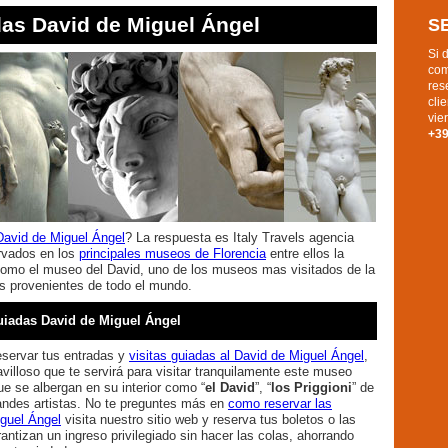
as David de Miguel Ángel
S
Si 
com
res
cli
vie
+3
David de Miguel Ángel
? La respuesta es Italy Travels agencia
ervados en los
principales museos de Florencia
entre ellos la
mo el museo del David, uno de los museos mas visitados de la
as provenientes de todo el mundo.
guiadas David de Miguel Ángel
reservar tus entradas y
visitas guiadas al David de Miguel Ángel
,
villoso que te servirá para visitar tranquilamente este museo
e se albergan en su interior como “
el David
”, “
los Priggioni
” de
ndes artistas. No te preguntes más en
como reservar las
iguel Ángel
visita nuestro sitio web y reserva tus boletos o las
rantizan un ingreso privilegiado sin hacer las colas, ahorrando